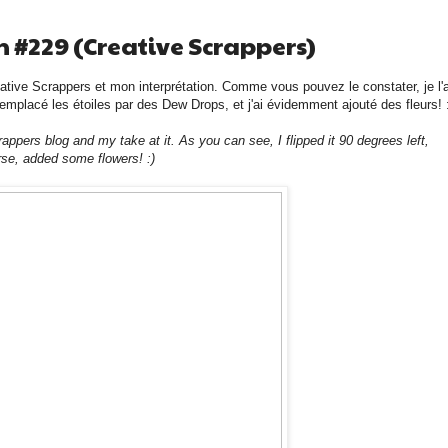
h #229 (Creative Scrappers)
eative Scrappers et mon interprétation. Comme vous pouvez le constater, je l'a
 remplacé les étoiles par des Dew Drops, et j'ai évidemment ajouté des fleurs! 
appers blog and my take at it. As you can see, I flipped it 90 degrees left,
rse, added some flowers! :)