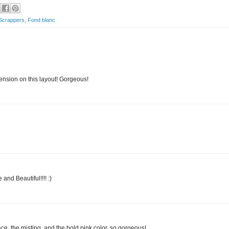
 Scrappers
,
Fond blanc
ension on this layout! Gorgeous!
nd Beautiful!!!! :)
e, the misting, and the bold pink color..so gorgeous!