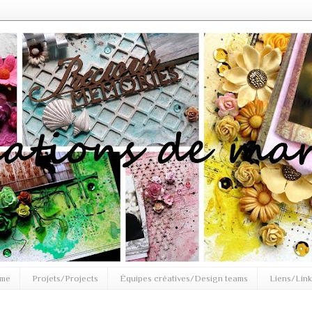
 me
Projets/Projects
Équipes créatives/Design teams
Liens/Link