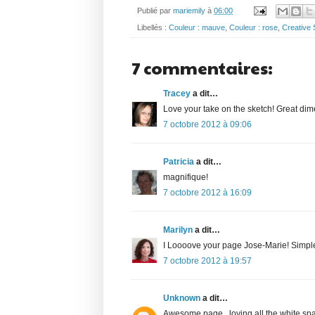
Publié par
mariemily
à
06:00
Libellés :
Couleur : mauve
,
Couleur : rose
,
Creative
7 commentaires:
Tracey
a dit…
Love your take on the sketch! Great dim
7 octobre 2012 à 09:06
Patricia
a dit…
magnifique!
7 octobre 2012 à 16:09
Marilyn
a dit…
I Loooove your page Jose-Marie! Simple a
7 octobre 2012 à 19:57
Unknown
a dit…
Awesome page...loving all the white spac