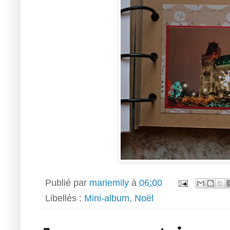
Publié par
mariemily
à
06:00
Libellés :
Mini-album
,
Noël